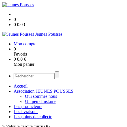
0
0
0.0
€
Jeunes Pousses
Mon compte
0
Favoris
0
0.0
€
Mon panier
Accueil
Association JEUNES POUSSES
Qui sommes nous
Un peu d'histoire
Les producteurs
Les livraisons
Les points de collecte
>
Velouté carotte curry (P)