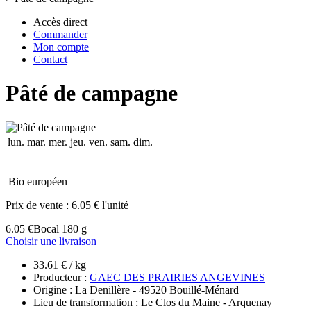
Accès direct
Commander
Mon compte
Contact
Pâté de campagne
lun.
mar.
mer.
jeu.
ven.
sam.
dim.
Bio européen
Prix de vente :
6.05 € l'unité
6.05 €
Bocal 180 g
Choisir une livraison
33.61 € / kg
Producteur :
GAEC DES PRAIRIES ANGEVINES
Origine : La Denillère - 49520 Bouillé-Ménard
Lieu de transformation : Le Clos du Maine - Arquenay