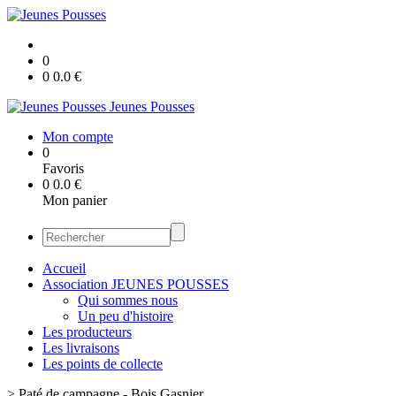
0
0
0.0
€
Jeunes Pousses
Mon compte
0
Favoris
0
0.0
€
Mon panier
Accueil
Association JEUNES POUSSES
Qui sommes nous
Un peu d'histoire
Les producteurs
Les livraisons
Les points de collecte
>
Paté de campagne - Bois Gasnier