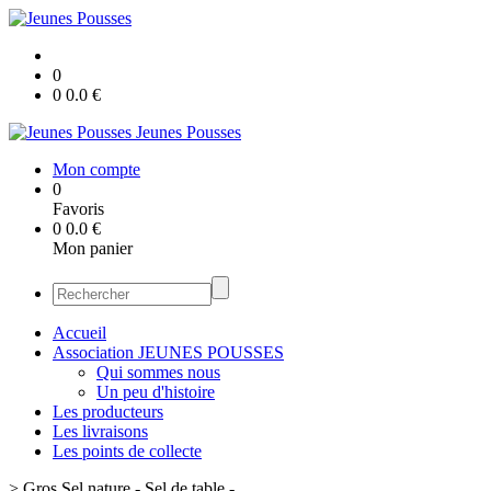
0
0
0.0
€
Jeunes Pousses
Mon compte
0
Favoris
0
0.0
€
Mon panier
Accueil
Association JEUNES POUSSES
Qui sommes nous
Un peu d'histoire
Les producteurs
Les livraisons
Les points de collecte
>
Gros Sel nature - Sel de table -