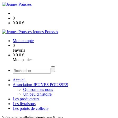
0
0
0.0
€
Jeunes Pousses
Mon compte
0
Favoris
0
0.0
€
Mon panier
Accueil
Association JEUNES POUSSES
Qui sommes nous
Un peu d'histoire
Les producteurs
Les livraisons
Les points de collecte
>
Galette feuilletée frangipane 8 pers