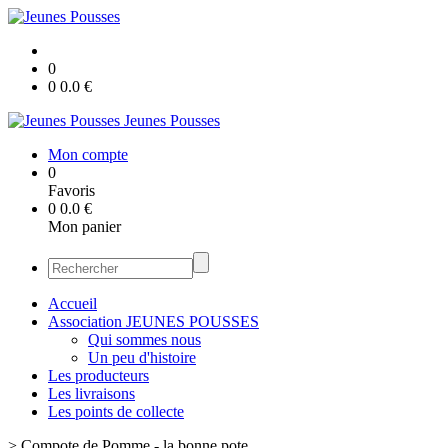
0
0
0.0
€
Jeunes Pousses
Mon compte
0
Favoris
0
0.0
€
Mon panier
Accueil
Association JEUNES POUSSES
Qui sommes nous
Un peu d'histoire
Les producteurs
Les livraisons
Les points de collecte
>
Compote de Pomme - la bonne pote